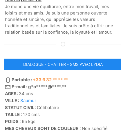
Je mène une vie équilibrée, entre mon travail, mes
loisirs et mes amis. Je suis une personne ouverte,
honnête et sincère, qui apprécie les valeurs
traditionnelles et familiales. Je suis prête à offrir une
relation basée sur la confiance, la loyauté et l'amour.
DIALOGUE - CHATTER - SMS AVEC LYDIA
Portable :
+33 6 32 ** ** **
E-mail : g*o*****@****.**
AGES:
34 ans
VILLE :
Saumur
STATUT CIVIL:
Célibataire
TAILLE :
170 cms
POIDS :
65 kgs
MES CHEVEUX SONT DE COULEUR :
Non spécifié